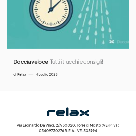
Doccia veloce
Tutti i trucchi e consigli!
di
Relax
4 Luglio 2025
Via Leonardo Da Vinci, 2/A 30020, Torre di Mosto (VE) P.iva :
03409730276 R.E.A.: VE-305994