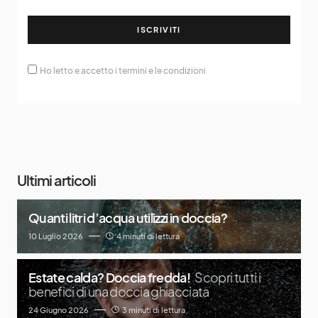
ISCRIVITI
Ho letto e accetto i termini e le condizioni
Ultimi articoli
Quanti litri d’acqua utilizzi in doccia?
10 Luglio 2026
4 minuti di lettura
Estate calda? Doccia fredda!
Scopri tutti i
benefici di una doccia ghiacciata
24 Giugno 2026
3 minuti di lettura