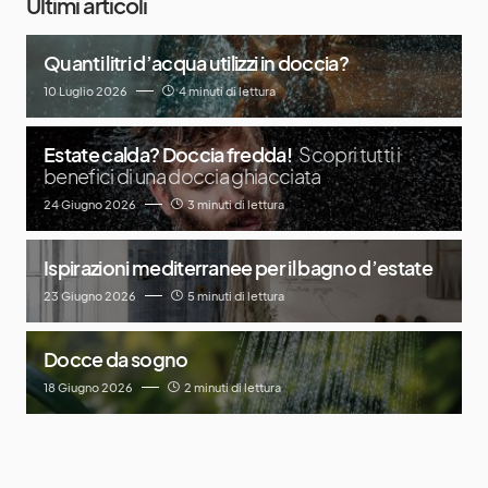
Ultimi articoli
Quanti litri d’acqua utilizzi in doccia?
10 Luglio 2026
4 minuti di lettura
Estate calda? Doccia fredda!
Scopri tutti i
benefici di una doccia ghiacciata
24 Giugno 2026
3 minuti di lettura
Ispirazioni mediterranee per il bagno d’estate
23 Giugno 2026
5 minuti di lettura
Docce da sogno
18 Giugno 2026
2 minuti di lettura