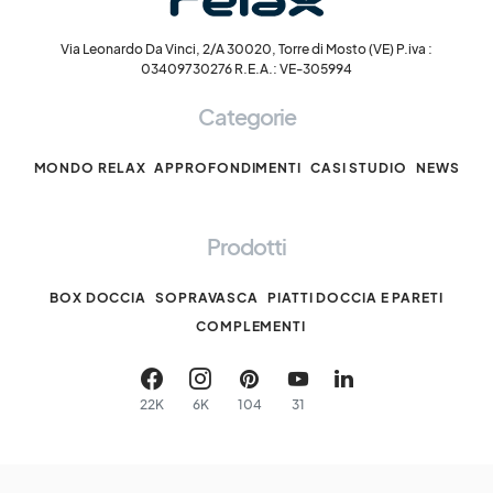
Via Leonardo Da Vinci, 2/A 30020, Torre di Mosto (VE) P.iva :
03409730276 R.E.A.: VE-305994
Categorie
MONDO RELAX
APPROFONDIMENTI
CASI STUDIO
NEWS
Prodotti
BOX DOCCIA
SOPRAVASCA
PIATTI DOCCIA E PARETI
COMPLEMENTI
22K
6K
104
31