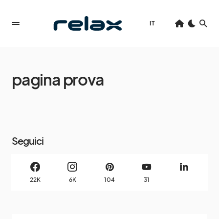
IT
pagina prova
Seguici
22K
6K
104
31