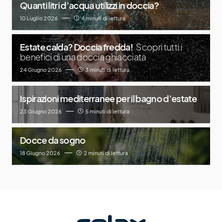
Quanti litri d’acqua utilizzi in doccia?
10 Luglio 2026
4 minuti di lettura
Estate calda? Doccia fredda!
Scopri tutti i
benefici di una doccia ghiacciata
24 Giugno 2026
3 minuti di lettura
Ispirazioni mediterranee per il bagno d’estate
23 Giugno 2026
5 minuti di lettura
Docce da sogno
18 Giugno 2026
2 minuti di lettura