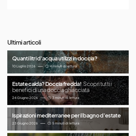
Ultimi articoli
Quanti litri d’acqua utilizzi in doccia?
10 Luglio 2026
4 minuti di lettura
Estate calda? Doccia fredda!
Scopri tutti i
benefici di una doccia ghiacciata
24 Giugno 2026
3 minuti di lettura
Ispirazioni mediterranee per il bagno d’estate
23 Giugno 2026
5 minuti di lettura
Docce da sogno