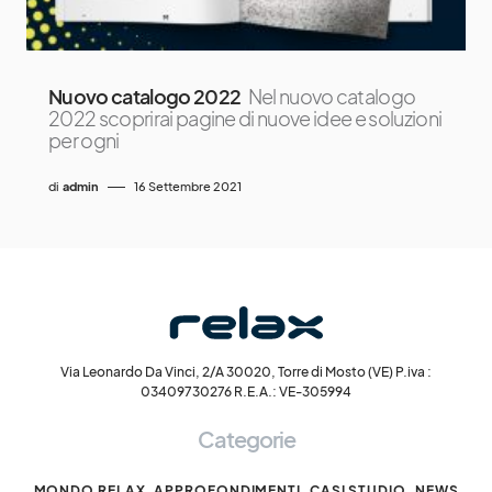
Nuovo catalogo 2022
Nel nuovo catalogo
2022 scoprirai pagine di nuove idee e soluzioni
per ogni
di
admin
16 Settembre 2021
Via Leonardo Da Vinci, 2/A 30020, Torre di Mosto (VE) P.iva :
03409730276 R.E.A.: VE-305994
Categorie
MONDO RELAX
APPROFONDIMENTI
CASI STUDIO
NEWS