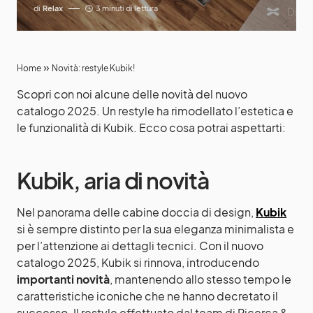
di
Relax
3 minuti di lettura
»
Home
Novità: restyle Kubik!
Scopri con noi alcune delle novità del nuovo
catalogo 2025. Un restyle ha rimodellato l’estetica e
le funzionalità di Kubik. Ecco cosa potrai aspettarti:
Kubik, aria di novità
Nel panorama delle cabine doccia di design,
Kubik
si è sempre distinto per la sua eleganza minimalista e
per l’attenzione ai dettagli tecnici. Con il nuovo
catalogo 2025, Kubik si rinnova, introducendo
importanti novità
, mantenendo allo stesso tempo le
caratteristiche iconiche che ne hanno decretato il
successo. Il restyle effettuato dal team di Ricerca &