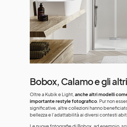
Bobox, Calamo e gli altr
Oltre a Kubik e Light,
anche altri modelli com
importante restyle
fotografico
. Pur non esse
significative, altre collezioni hanno beneficia
bellezza e l’adattabilità ai diversi contesti abit
Le nuove fotografie di Bobox, ad esempio, sot