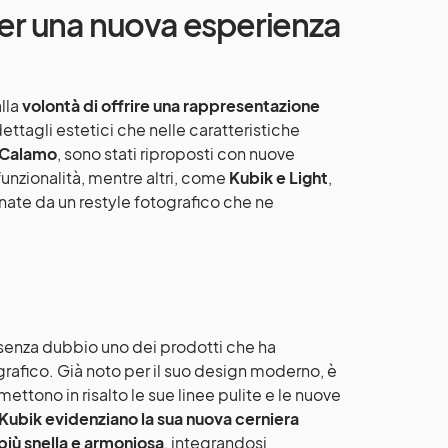
per una nuova esperienza
alla
volontà di offrire una rappresentazione
dettagli estetici che nelle caratteristiche
 Calamo
, sono stati riproposti con nuove
funzionalità, mentre altri, come
Kubik e Light
,
te da un restyle fotografico che ne
è senza dubbio uno dei prodotti che ha
rafico. Già noto per il suo design moderno, è
ttono in risalto le sue linee pulite e le nuove
 Kubik evidenziano la sua nuova cerniera
 più snella e armoniosa
, integrandosi