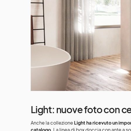
Light: nuove foto con ce
Anche la collezione
Light ha ricevuto un imp
catalogo
. La linea di box doccia con ante a so