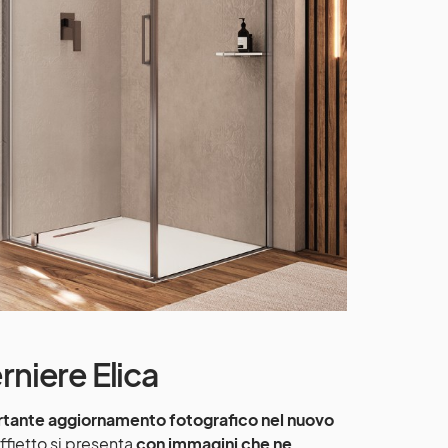
rniere Elica
ortante aggiornamento fotografico nel nuovo
ffietto si presenta
con immagini che ne