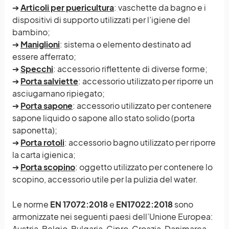
➔
Articoli per puericultura
: vaschette da bagno e i
dispositivi di supporto utilizzati per l’igiene del
bambino;
➔
Maniglioni
: sistema o elemento destinato ad
essere afferrato;
➔
Specchi
: accessorio riflettente di diverse forme;
➔
Porta salviette
: accessorio utilizzato per riporre un
asciugamano ripiegato;
➔
Porta sapone
: accessorio utilizzato per contenere
sapone liquido o sapone allo stato solido (porta
saponetta);
➔
Porta rotoli
: accessorio bagno utilizzato per riporre
la carta igienica;
➔
Porta scopino
: oggetto utilizzato per contenere lo
scopino, accessorio utile per la pulizia del water.
Le norme
EN 17072:2018
e
EN17022:2018
sono
armonizzate nei seguenti paesi dell’Unione Europea:
Austria, Belgio, Bulgaria, Cipro, Croazia, Danimarca,