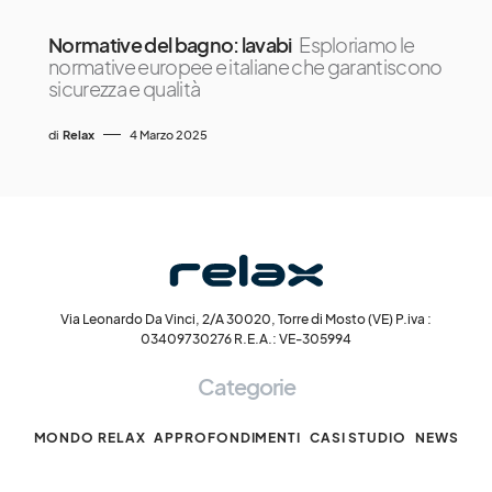
Normative del bagno: lavabi
Esploriamo le
normative europee e italiane che garantiscono
sicurezza e qualità
di
Relax
4 Marzo 2025
Via Leonardo Da Vinci, 2/A 30020, Torre di Mosto (VE) P.iva :
03409730276 R.E.A.: VE-305994
Categorie
MONDO RELAX
APPROFONDIMENTI
CASI STUDIO
NEWS