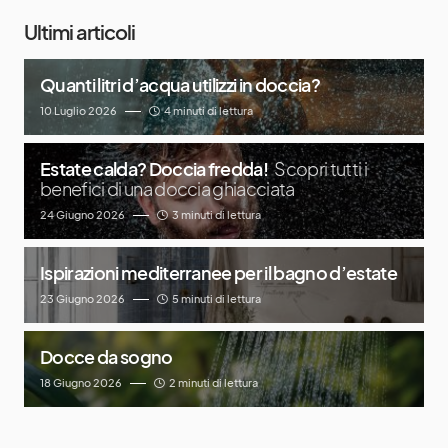
Ultimi articoli
Quanti litri d’acqua utilizzi in doccia?
10 Luglio 2026
4 minuti di lettura
Estate calda? Doccia fredda!
Scopri tutti i
benefici di una doccia ghiacciata
24 Giugno 2026
3 minuti di lettura
Ispirazioni mediterranee per il bagno d’estate
23 Giugno 2026
5 minuti di lettura
Docce da sogno
18 Giugno 2026
2 minuti di lettura