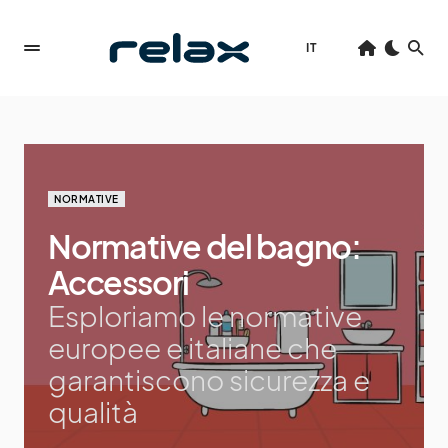
IT
NORMATIVE
Normative del bagno:
Accessori
Esploriamo le normative
europee e italiane che
garantiscono sicurezza e
qualità