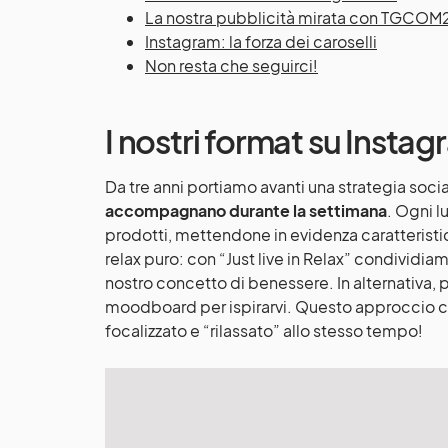
La nostra pubblicità mirata con TGCOM
Instagram: la forza dei caroselli
Non resta che seguirci!
I nostri format su Inst
Da tre anni portiamo avanti una strategia socia
accompagnano durante la settimana
. Ogni l
prodotti, mettendone in evidenza caratteristic
relax puro: con “Just live in Relax” condividi
nostro concetto di benessere. In alternativa,
moodboard per ispirarvi. Questo approccio 
focalizzato e “rilassato” allo stesso tempo!