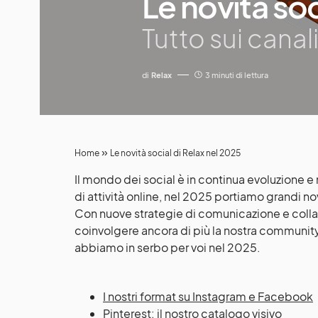
Le novità soc
Tutto sui canali
di
Relax
3 minuti di lettura
»
Home
Le novità social di Relax nel 2025
Il mondo dei social è in continua evoluzione e
di attività online, nel 2025 portiamo grandi nov
Con nuove strategie di comunicazione e collab
coinvolgere ancora di più la nostra community
abbiamo in serbo per voi nel 2025.
I nostri format su Instagram e Facebook
Pinterest: il nostro catalogo visivo