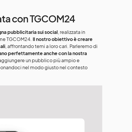
irata con TGCOM24
a pubblicitaria sui social
, realizzata in
 come TGCOM24.
Il nostro obiettivo è creare
ali
, affrontando temi a loro cari. Parleremo di
ano perfettamente anche con la nostra
 raggiungere un pubblico più ampio e
izionandoci nel modo giusto nel contesto