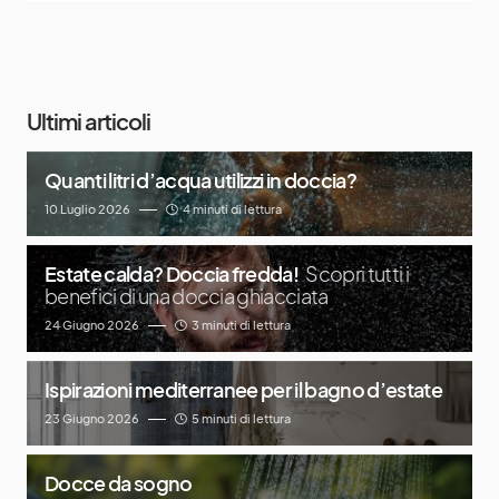
Ultimi articoli
Quanti litri d’acqua utilizzi in doccia?
10 Luglio 2026
4 minuti di lettura
Estate calda? Doccia fredda!
Scopri tutti i
benefici di una doccia ghiacciata
24 Giugno 2026
3 minuti di lettura
Ispirazioni mediterranee per il bagno d’estate
23 Giugno 2026
5 minuti di lettura
Docce da sogno