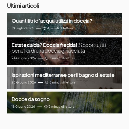
Ultimi articoli
Quanti litri d’acqua utilizzi in doccia?
10 Luglio 2026
4 minuti di lettura
Estate calda? Doccia fredda!
Scopri tutti i
benefici di una doccia ghiacciata
24 Giugno 2026
3 minuti di lettura
Ispirazioni mediterranee per il bagno d’estate
23 Giugno 2026
5 minuti di lettura
Docce da sogno
18 Giugno 2026
2 minuti di lettura