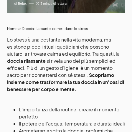
di
Relax
3 minuti di lettura
»
Home
Doccia rilassante: come ridurre lo stress
Lo stress è una costante nella vita moderna, ma
esistono piccoli rituali quotidiani che possono
aiutarci a ritrovare calma ed equilibrio. Tra questi, la
doccia rilassante
si rivela uno dei più semplici ed
efficaci. Più di un gesto d’igiene, è un momento
sacro per riconnettersi con sé stessi.
Scopriamo
insieme come trasformare la tua doccia in un’oasi di
benessere per corpo e mente.
L’importanza della routine: creare il momento
perfetto
Il potere dell’acqua: temperatura e durata ideali
Aromaterapia sotto la doccia: profumi che