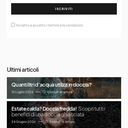
ISCRIVITI
Ho letto e accetto i termini e le condizioni
Ultimi articoli
Quanti litri d’acqua utilizzi in doccia?
10 Luglio 2026
4 minuti di lettura
Estate calda? Doccia fredda!
Scopri tutti i
benefici di una doccia ghiacciata
24 Giugno 2026
3 minuti di lettura