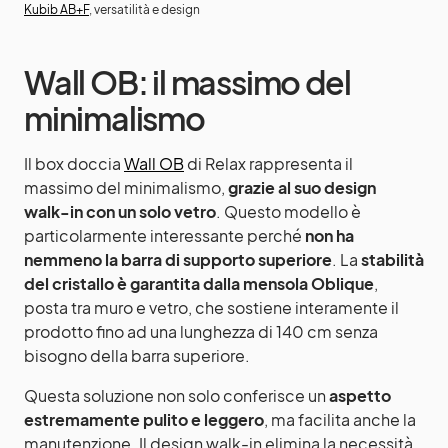
Kubib AB+F
, versatilità e design
Wall OB: il massimo del
minimalismo
Il box doccia
Wall OB
di Relax rappresenta il
massimo del minimalismo,
grazie al suo design
walk-in con un solo vetro
. Questo modello è
particolarmente interessante perché
non ha
nemmeno la barra di supporto superiore
. La
stabilità
del cristallo è garantita dalla mensola Oblique
,
posta tra muro e vetro, che sostiene interamente il
prodotto fino ad una lunghezza di 140 cm senza
bisogno della barra superiore.
Questa soluzione non solo conferisce un
aspetto
estremamente pulito e leggero
, ma facilita anche la
manutenzione. Il design walk-in elimina la necessità