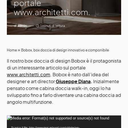
portale
www.architetti.com.
di
admin
1 minuti di lettura
»
Home
Bobox, box doccia di design innovativo e componibile
Il nostro box doccia di design Bobox è il protagonista
di un interessante articolo sul portale
www.architetti.com
. Bobox è nato dall’idea del
designer e art director
Giuseppe Diana
.
Inizialmente
pensato come cabina doccia walk-in, oggi lo ha
sviluppato fino a farlo diventare una cabina doccia ad
angolo multifunzione.
V
Media error: Format(s) not supported or source(s) not found
i
Scarica il file: http://www-test.relaxsrl.com/oldsite/wp-