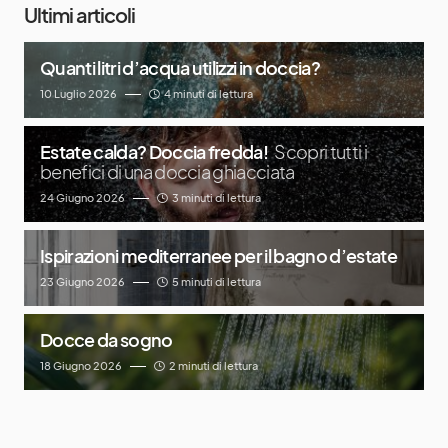
Ultimi articoli
Quanti litri d’acqua utilizzi in doccia?
10 Luglio 2026
4 minuti di lettura
Estate calda? Doccia fredda!
Scopri tutti i
benefici di una doccia ghiacciata
24 Giugno 2026
3 minuti di lettura
Ispirazioni mediterranee per il bagno d’estate
23 Giugno 2026
5 minuti di lettura
Docce da sogno
18 Giugno 2026
2 minuti di lettura