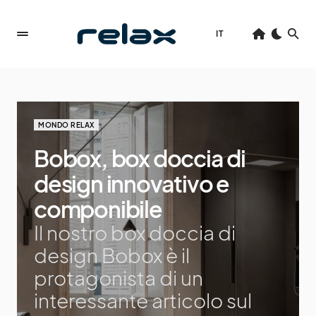
IT
MONDO RELAX
Bobox, box doccia di
design innovativo e
componibile
Il nostro box doccia di
design Bobox è il
protagonista di un
interessante articolo sul