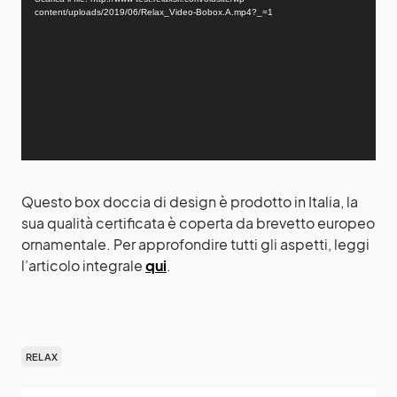
d
content/uploads/2019/06/Relax_Video-Bobox.A.mp4?_=1
e
o
P
l
a
y
e
r
Questo box doccia di design è prodotto in Italia, la
sua qualità certificata è coperta da brevetto europeo
ornamentale. Per approfondire tutti gli aspetti, leggi
l’articolo integrale
qui
.
RELAX