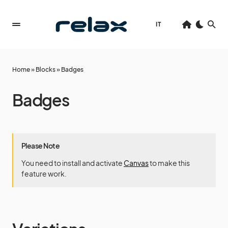
IT
Home
»
Blocks
»
Badges
Badges
Please Note
You need to install and activate
Canvas
to make this
feature work.