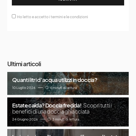
Ho letto e accetto i termini e le condizioni
Ultimi articoli
Quanti litri d’acqua utilizzi in doccia?
10 Luglio 2026
4 minuti di lettura
Estate calda? Doccia fredda!
Scopri tutti i
benefici di una doccia ghiacciata
24 Giugno 2026
3 minuti di lettura