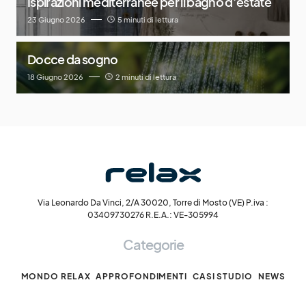
Ispirazioni mediterranee per il bagno d’estate
23 Giugno 2026
5 minuti di lettura
Docce da sogno
18 Giugno 2026
2 minuti di lettura
Via Leonardo Da Vinci, 2/A 30020, Torre di Mosto (VE) P.iva :
03409730276 R.E.A.: VE-305994
Categorie
MONDO RELAX
APPROFONDIMENTI
CASI STUDIO
NEWS