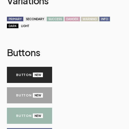
Variations
PRIMARY
SECONDARY
SUCCESS
DANGER
WARNING
INFO
DARK
LIGHT
Buttons
BUTTON
NEW
BUTTON
NEW
BUTTON
NEW