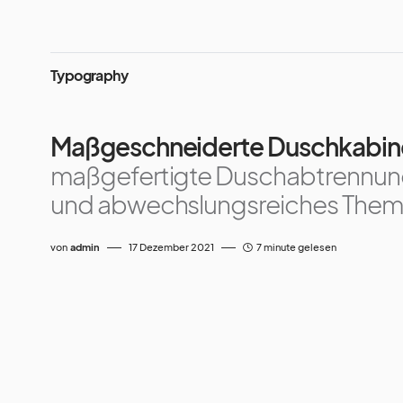
Typography
Maßgeschneiderte Duschkabi
maßgefertigte Duschabtrennung 
und abwechslungsreiches The
von
admin
17 Dezember 2021
7 minute gelesen