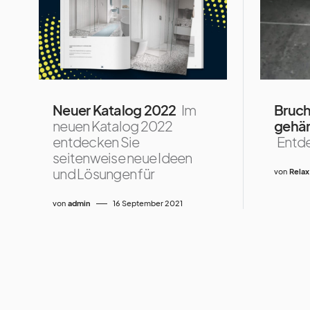
Neuer Katalog 2022
Im
Bruch 
neuen Katalog 2022
gehär
entdecken Sie
Entde
seitenweise neue Ideen
und Lösungen für
von
Relax
von
admin
16 September 2021