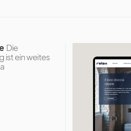
ne
Die
ist ein weites
ma